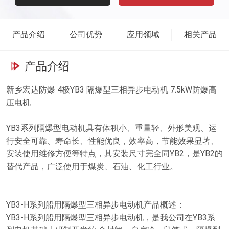
机防爆标志代表的意义：电动机型号代表意义示例：YB3-H系列船用
隔爆型三相异步电动机工作环境：1．高环境空气温度随季节而变
化，但不超过45℃。2．低环境空气温度为-20℃。3．环境空气大相
产品介绍
公司优势
应用领域
相关产品
对湿度为95%，并有凝露。产品名称：YB3-H系列船用隔爆型三相异
步电动机主要参数：功率范围：0.75～315kW;机座号：80～355；电
产品介绍
压和频率：机座号为80-100电机电压频率为380V、660V ，50Hz或
440V、460V，60Hz；机座号为112-355电机电压频率为380V、
新乡宏达防爆 4极YB3 隔爆型三相异步电动机 7.5kW防爆高
660V、380/660V,50Hz或440V、460V，60Hz；电动机效率：符合三
压电机
级能效标准；冷却方式：IC411；防护等级: IP55；绝缘等级：采用
155（F）级绝缘；环境温度：-15°C 到+45°C；海拔高度：海拔不超
YB3系列隔爆型电动机具有体积小、重量轻、外形美观、运
过1000米。防爆等级：ExdⅡBT4Gb。产品信息：YB3-H系列船用隔
行安全可靠、寿命长、性能优良，效率高，节能效果显著、
爆型三相异步电动机按照GB3836.2的规定制成隔爆型，其防爆标志
安装使用维修方便等特点，其安装尺寸完全同YB2，是YB2的
为ExdⅡBT4Gb。适用于II类A、B级T1～T4组可燃性气体或蒸汽与空
替代产品，广泛使用于煤炭、石油、化工行业。
气形成的爆炸性混合物的船舶及海洋工程设备上，作为一般动力设备
使用。1. 产品概述 YB3 系列隔爆型三相异步电动机，是我公司自行
研制开发的全封闭、自扇冷、鼠笼式、 隔爆型三相异步电动机的基
YB3-H系列船用隔爆型三相异步电动机产品概述：
本系列。且具有性能优良，使用安全可靠，振动、噪声比同类 产品
YB3-H系列船用隔爆型三相异步电动机，是我公司在YB3系
低的特点，符合环保要求。 2. 用途 适用于石油、化工、矿业、冶