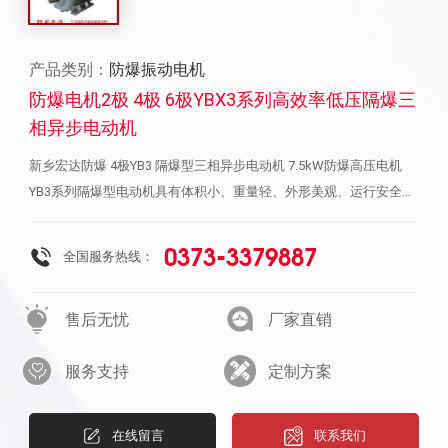
产品类别：
防爆振动电机
防爆电机2极 4极 6极YBX3系列高效率低压隔爆三
相异步电动机
新乡宏达防爆 4极YB3 隔爆型三相异步电动机 7.5kW防爆高压电机
YB3系列隔爆型电动机具有体积小、重量轻、外形美观、运行安全可
靠、寿命长、性能优良，效率高，节能效果显著、 安装使用维修方
便等特点，其安装尺寸完全同YB2，是YB2的替代产品，广泛使用于
0373-3379887
全国服务热线：
煤炭、石油、化工行业。YB3-H系列船用隔爆型三相异步电动机产品
概述：YB3-H系列船用隔爆型三相异步电动机，是我公司在YB3系列
售后无忧
厂家直销
电机基础上研制开发的 全封闭、自扇冷、鼠笼式、隔爆型船用三相
异步电动机。具有性能优良，使用安全可靠， 振动、噪声比同类产
服务支持
定制方案
品低的特点，符合环保要求。适用于船舶及海洋工程中，温度组别为
T1 、T2、T3和T4 组的IIB 类爆炸性气 体混合物存在的环境，是理想
的动力设备。YB3-H系列船用隔爆型三相异步电动机型号说明：电动
在线留言
联系我们