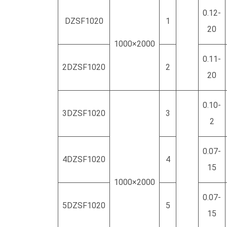
0.12-
DZSF1020
1
20
1000×2000
0.11-
2DZSF1020
2
20
0.10-
3DZSF1020
3
2
0.07-
4DZSF1020
4
15
1000×2000
0.07-
5DZSF1020
5
15