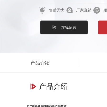
下，物料在筛面上被抛起跳跃式向前作
售后无忧
厂家直销
物料进行筛选和分级的目的。适用于粒度在0
量小于70%、无粘性的各种干式粉状物
不大于10mm。DZSF系列直线振动筛安
在线留言
线振动筛主要特点及适于行业:该产品
结构简单、耗能少、噪音低、筛网使用
少粉尘溢散、维修方便、可用于流水线
业。 该产品广泛应用于化工、食品、
产品介绍
璃、建材、粮食、化肥、磨料、陶瓷等
状物料的筛分。DZSF系列直线振动筛
号筛面尺寸筛面层数网孔尺寸处理量振
产品介绍
方向角外形尺寸（长×宽×高）DZSF5201231
59606-72×0.445-602140×808×8482DZ
59606-72×0.445-602199×808×8783DZ
DZSF系列直线振动筛产品概述: