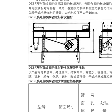
514504-62×0.4452256×808×938DZSF5
DZSF系列直线振动筛
是双振动电机驱动。当两台振动电机做同
两电机轴相对筛面有一倾角，在激振力和物料自重力的合力作用下
72×0.445-602642×808×8482DZSF5250
各种干式粉状物料的筛分。大给料粒度不大于10mm。
DZSF系列直线振动筛安装示意图:
62×0.4452699×808×8783DZSF5250.06
602750×808×9384DZSF5250.1-15145
72×0.4452813×808×10005DZSF5250.0
72×0.4452883×808×10606DZSF5250.0
602953×808×1120DZSF10201000×200
82×0.7545-602152×1320×9002DZSF10
72×0.7545-602219×1320×9603DZSF1
DZSF系列直线振动筛主要特点及适于行业:
该产品筛分精度高、处理量大、结构简单、耗能少、噪音低、筛
2000.10-29605-72×0.7545-
璃、建材、粮食、化肥、磨料、陶瓷等行业中干式粉状或颗粒
DZSF系列直线振动筛技术性能主要参数:
602286×1320×10304DZSF102040.07-1
602353×1320×11005DZSF102050.07-1
筛
网
602420×1320×11606DZSF102060.07-1
面
孔
处理
型号
筛面尺寸
602487×1320×1220DZSF10251000×25
层
尺
量