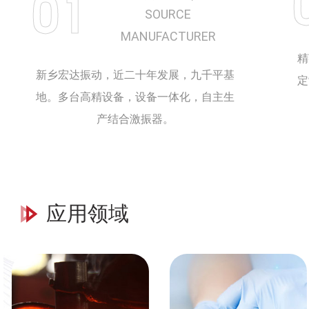
01
SOURCE
MANUFACTURER
精
新乡宏达振动，近二十年发展，九千平基
定
地。多台高精设备，设备一体化，自主生
产结合激振器。
应用领域