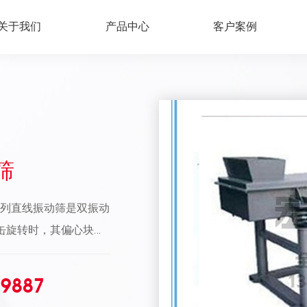
关于我们
产品中心
客户案例
筛
F系列直线振动筛是双振动
缶旋转时，其偏心块所
相互抵消，在垂直于电
动轨迹为一直线。两电
79887
料自重力的合力作用