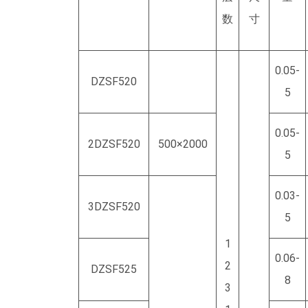
72×0.4452203×1320×9002DZSF102520
数
寸
72×0.4452269×1320×9603DZSF102530
0.05-
DZSF520
5
0.05-
2DZSF520
500×2000
5
0.03-
3DZSF520
5
1
0.06-
2
DZSF525
8
3