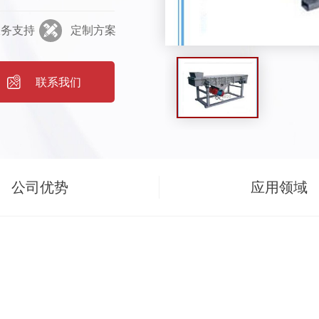
直线运动，从而达到对
服务支持
定制方案
.074-5mm、含水
料的筛分。大给料粒度
装示意图:DZSF系列直
联系我们
筛分精度高、处理量大、
寿命长、密封性好、极
生产中的自动化作
塑料、医药、冶金、玻
公司优势
应用领域
行业中干式粉状或颗粒
技术性能主要参数: 型
次双振幅电机功率振动
234562-2000.05-
SF520500×20000.05-
SF520500×25000.03-