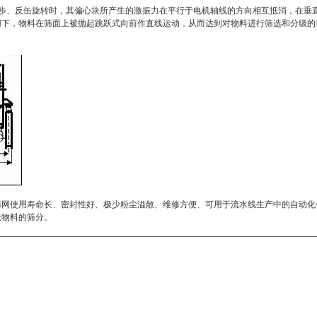
250.06-89605-
步、反缶旋转时，其偏心块所产生的激振力在平行于电机轴线的方向相互抵消，在垂
，物料在筛面上被抛起跳跃式向前作直线运动，从而达到对物料进行筛选和分级的目的。
.06-814504-
-89606-82×0.7545-
05-
8-1514505-
7-159606-82×0.7545-
010.12-209606-
2020.11-209605-
0201000×200032-
网使用寿命长、密封性好、极少粉尘溢散、维修方便、可用于流水线生产中的自动化
状物料的筛分。
59604-82×0.7545-
59604-82×1.545-
59604-82×1.545-
0010.1-1514505-