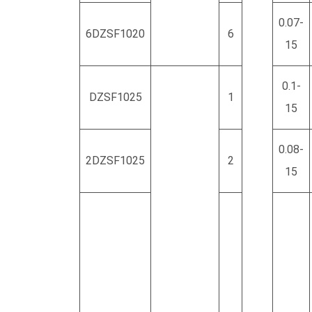
0.07-
6DZSF1020
6
15
0.1-
DZSF1025
1
15
0.08-
2DZSF1025
2
15