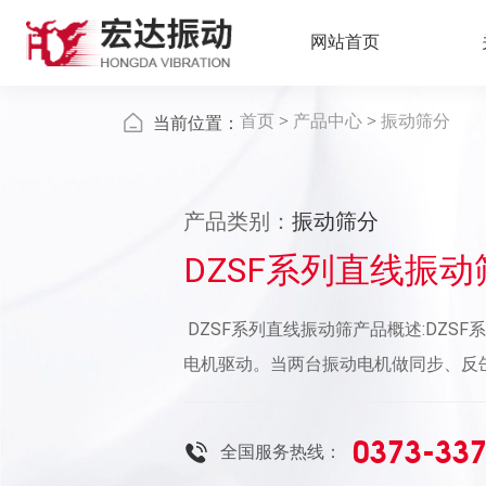
网站首页
首页
>
产品中心
>
振动筛分
当前位置：
产品类别：
振动筛分
DZSF系列直线振动
DZSF系列直线振动筛产品概述:DZS
电机驱动。当两台振动电机做同步、反
产生的激振力在平行于电机轴线的方向
机轴的方向叠为一合力，因此筛机的运
0373-33
全国服务热线：
机轴相对筛面有一倾角，在激振力和物