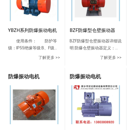
YBZH系列防爆振动电机
BZF防爆型仓壁振动器
使用条件： 防护等
BZF防爆型仓壁振动器详细说
级：IP55绝缘等级:B、F级额
明 防爆仓壁振动器定义：是
定频率：50Hz电压：380V、
以防爆振动电机为激振源的
了解更多 >>
了解更多 >>
66OV、380V/660V工作
节能通用型产品，它是靠高
制:S1 安装方式：卧式海
频振动和冲击力，有效地消
拔高度:<1OO0m环境温度：
防爆振动电机
除由于内摩擦、潮解、带
防爆振动电机
一15℃一＋40℃ 空气相
电、成分偏析等原因而引起
对湿度：≤95%（温度为
的架桥、搭拱、堵塞等现
25℃） 工厂具有引燃温
象，从而使物料从仓口顺利
度组别为Tl一T4组的可燃性
排出，保证稳定供料所必需
气体或蒸气与空气形成的爆
的设备。防爆仓壁振动器工
炸性混合物场所或存在有爆
作原理：当防爆型仓壁振动
炸性粉尘的场所。 产品
器装置工作时，防爆振动电