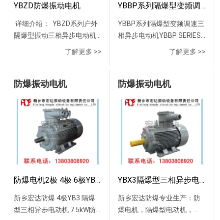
介绍： YBZH系列户外隔
机的高速转动，便产生了对
YBZD防爆振动电机
YBBP系列隔爆型变频调速三相异步电动机
爆型振动三相异步电动机
料的周期性高频振打，由于
详细介绍： YBZD系列户外
YBBP系列隔爆型变频调速三
（简称防爆型振动电机），
防爆型仓壁振动器装置的周
隔爆型振动三相异步电动机
相异步电动机YBBP SERIES
其工作原理和通用型振动电
期性振动，一方面使物料与
是利用异步电动机带动不平
THREE PHASE
机类似，是利用两端的偏心
脱离接触、消除物料与的摩
了解更多 >>
了解更多 >>
衡体作为振动源。该系列振
FLAMEPROOF
块高速旋转产生振动力作为
擦，另一方面使物料受交变
动电机具有设计合理、结构
ASYNCHRONOUS VARIABLE
振动源。该系列防爆振动电
速度和加速度的影响，处于
紧凑、激振效率高 、节能、
防爆振动电机
FREQUENCY ADJUSTABLE-
防爆振动电机
机具有设计合理、结构紧
不稳定状态，从而有效地克
寿命长、运行可靠，安装调
SPEED MOTORS YBBP系列
凑、激振效率高、节能、寿
服物料的内摩擦力和聚集
试方便等优点，可作为振动
隔爆型变频调速三相异步电
命长、运行可靠，安装调试
力，以消除料仓内物料间的
料斗、震动筛、圆振筛、震
动机符合国家标准
方便等优点，主要用于煤
相对稳定性，使物料从料仓
动给料机、震动输送机的振
GB3836.1《爆炸性环境第1
矿、石油天然气、石油化工
口顺利排出。防爆仓壁振动
动源，其防爆性能符合
部分：设备通用要求》和
和化学工业．此外，在纺
器性能特点：1、防闭塞能力
GB3836.2-2000《爆炸性气
GB38362《爆炸性环境第2部
织、冶金、城市煤气、交
强、功耗低、效果好、防闭
体环境用电气设备——隔爆
分：由隔爆外壳“d”保护的设
通、粮油加工、造纸、医药
塞能力可调，适用范围广；
型“d”》。防爆标志为
备》的规定。电气性能符合
等部门也被广泛应用。可作
2、具有重量轻，噪音低，使
防爆电机2极 4极 6极YBX3系列高效率低压隔爆三相异步电动机
YBX3隔爆型三相异步电动机
ExdⅡBT4，使用于Ⅱ类A、B
JB/T11201.1-2011《隔爆型
为振动料斗、振动筛、圆振
用寿命长，易于自打控制等
新乡宏达防爆 4极YB3 隔爆
新乡宏达防爆专业生产：防
级T1～T4组可燃性气体或蒸
变频调速三相异步电动机技
筛、振动给料机、振动输送
优越性；3、安装和维修方
型三相异步电动机 7.5kW防
爆电机，隔爆型电动机，
汽与空气形成的爆炸性混合
术条件第1部分：YBBP系列
机的要求防爆环境工作振动
便。防爆仓壁振动器用途：