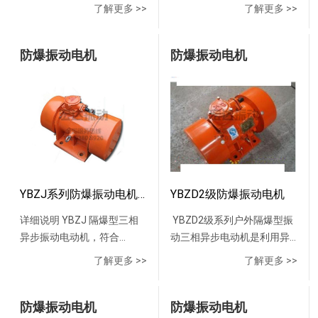
爆高压电机YB3系列隔爆型
YBX3系列防爆电机，防爆变
物的场所。 型号功率kw安装
隔爆型变频调速三相异步电
了解更多 >>
了解更多 >>
源。 技术参数：型号激
是用于防止和消除（易燃易
电动机具有体积小、重量
频电机等各种防爆电动机。
尺寸mm横向轴向孔径YBZD-
动机（机座号80-355)》。电
振力(KN)转速(r/min)功率
爆厂所）料仓,料罐,溜槽以及
轻、外形美观、运行安全可
我们的防爆电机取得防爆研
2.5-60.2180140φ14YBZD-
动机后部增加独立冷却风
（KW)电流（A)电压(V)安装
管状通道内的物料粘仓和起
靠、寿命长、性能优良，效
防爆振动电机
究所CNEX防爆合格证，证书
防爆振动电机
5-60.5180140φ14YBZD-8-
机，安装尺寸与YB2、YB3、
尺寸(mm)外形尺寸
拱等闭塞现象的专用设备.广
率高，节能效果显著、 安装
编号为CNEX17.3486防爆电
60.55220160φ18YBZD-10-
YBX3等系列电动机相同。电
(mm)ABKHAABBGLH1YBZH112-
泛应用于冶金、化工、环
使用维修方便等特点，其安
机结构说明：
60.75220160φ18YBZD-16-
动机一般为380V、50Hz。
2.5-
保、建材、火电、矿山、机
装尺寸完全同YB2，是YB2的
电动机的隔爆结构具
61.1260180φ26YBZD-20-
YBBP系列隔爆型变频调速三
22.528200.250.693801801104-
械、选矿、、煤炭、食品、
替代产品，广泛使用于煤
有：Ex d I Mb、Ex d IIA T4
61.5260180φ26YBZD-30-
相异步电动机与变频装置相
Φ1411222016018348327YBZH112-
水泥、制药、化肥、粮食、
炭、石油、化工行业。YB3-
Gb、 Ex d IIB T4 Gb、 Ex d
62.23320200φ33YBZD-40-
配套，具有调速性能好、节
5-
铸造、陶瓷、磨料等行业
H系列船用隔爆型三相异步电
IIC T4 Gb; 电动机主体外壳防
63320200φ33YBZD-50-
能、温升裕度大、寿命长、
2528200.441.013801801404-
中。防爆仓壁振动器安装：
动机产品概述：YB3-H系列
护等级为：IP55； 电动机的
63.7370200φ39YBZD-60-
性能好、噪音低、隔烟结构
Φ1811222019018388327YBZH112-
1、全钢板制料仓:BZF型装置
船用隔爆型三相异步电动
冷却方式为：IC411； 电动机
64370200φ39YBZD-75-
先进、可靠性高、使用维护
YBZJ系列防爆振动电机安装图纸
YBZD2级防爆振动电机
8-
应当焊接在料仓的壁面上。
机，是我公司在YB3系列电
绝缘等级为F级，定子绕组温
65.5370260φ45YBZD-100-
方便等优点，通过改变频率
2828200.551.653801801404-
2、上部为混凝土料仓，下部
详细说明 YBZJ 隔爆型三相
YBZD2级系列户外隔爆型振
机基础上研制开发的 全封
升裕度大，寿命长； 电动机
67.5370260φ45YBZD-2.5-
而调速，调速范围广，过载
Φ1811222019018388327YBZH112-
为钢制料斗：BZF型装置应当
异步振动电动机，符合
动三相异步电动机是利用异
闭、自扇冷、鼠笼式、隔爆
有一个圆柱形轴伸，借联轴
40.13180110φ14YBZD-3.5-
能力强，适用于煤矿井下
10-
焊接在钢制料斗壁面上。3、
GB3836.1-2010《性环境 部
步电动机带动不平衡体作为
型船用三相异步电动机。具
器或正齿轮传动。 电动机定
了解更多 >>
了解更多 >>
40.17180110φ14YBZD-5-
（非采掘工作面）及工厂含
21028200.752.153801801404-
全混凝土料仓及带加强钢制
分：设备 通用要求》.公司经
振动源。该系列振动电机具
有性能优良，使用安全可
子绕组采用高强度聚酯漆包
40.25180110φ14YBZD-8-
有的符合上述标准中规定的
Φ1811222019018388327YBZH112-
料斗：在仓内应敷设振打
过级考核认证已取得《防爆
有设计合理、结构紧凑、激
靠， 振动、噪声比同类产品
圆铜线，并经VPI真空加压浸
40.45180140φ18YBZD-10-
爆炸性气体混合物的作业场
2.5-
板，BZF型装置应当焊接在振
合格证》、质检总局颁发的
防爆振动电机
振效率高 、节能、寿命长、
防爆振动电机
低的特点，符合环保要求。
漆处理成为一个完整的整
40.55180140φ18YBZD-16-
所作电力拖动。电动机广泛
42.514200.130.523801801104-
打板上。4、储存纯粗块物料