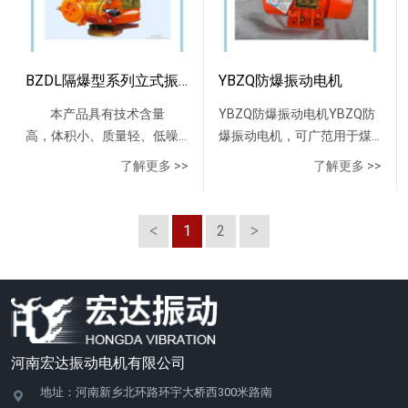
Φ1812522019020388340YBZH125-
850000.4300X250X28025BZF-
的电气设备第1节：电气设备
动力源合为一体的新型隔爆
铁铸造，具有很高的机械强
电压和频率：机座号为80-
为拉伸冷轧钢板结构，能防
安装使用前应对轴承拆卸清
8-
108-
的技术要求》的规定，防爆
型激震源，电机允许满压直
度，轴承采用较大的6系列轴
100电机电压频率为380V、
止一定大小的外物侵入的前
洗换油。4.该机每年须进行一
689600.551.843801801404-
10100000.75350X280X31037BZ
标志为DIPA21 T4适合于温度
接启动。具有结构紧凑，易
承，能承受不大于20g振动加
660V ，50Hz或440V、
提下得到大的通风面积，并
次大清理，对电机内部积
Φ1812522019020445340YBZH140-
1510-
组别为T1 ～ T4的可燃性粉
维护，激振力大并可调，产
速度的要求。偏心块用Q235
BZDL隔爆型系列立式振动电机
YBZQ防爆振动电机
460V，60Hz；机座号为112-
使风路通畅。 机座号160～
垢，油污进行清洗，此工作
20-
15150001.1410X300X35054BZF
尘环境的21区、22区使
品成本低，能耗小，可通用
制成。偏心块分固定和可调
355电机电压频率为380V、
255根据用户需求可设置注排
可与换油工作同时进行。
22028501.53.33802201604-
2015-
本产品具有技术含量
YBZQ防爆振动电机YBZQ防
用。 本防爆振动电机适
化，标准化的特点。 防爆等
两种，激震力调节范围从
660V、380/660V,50Hz或
油设置；机座号H250及以上
Φ2614027023025460368YBZH140-
20200001.5500X330X41093BZF
高，体积小、质量轻、低噪
爆振动电机，可广范用于煤
用于要求防爆的振动给料
级 防爆标志为ExdⅠ，适
60%、70%、80%、90%到的
440V、460V，60Hz；电动
电动机设置有注排油装置，
16-
2520-
音、激振力大并可调节，使
炭、军工、石油、化工、电
机、振动水平输送机、振动
合于具有甲烷爆炸性危险气
了解更多 >>
了解更多 >>
额定激振力，或根据用户要
机效率：符合三级能效标
并根据用户需要可设置定子
41614200.752.13802201604-
25300002.2540X370X455147
用维修方便，耐振力强，使
力、医药、建材、治金、矿
直线筛、重型筛、琴弦筛、
体的煤矿井下。 防爆标
求设定。防爆等级防爆标志
准；冷却方式：IC411；防护
及轴承测温装置。电动机使
Φ2614027023025460368YBZH140-
用寿命长，起动迅速，停车
山、干燥设备等行业。YBZQ
防闭塞装置，振动放矿机、
志为ExdⅡ BT4，适合于工厂
为Ex dⅠMb，适合于具有甲烷
等级: IP55；绝缘等级：采用
用电气条件
20-
平稳，全封闭结构等特点，
防爆振动电机适合于防爆和
调速式电机振动给料机、双
A、B级，温度组别为T1 ～
1
2
性危险气体的煤矿井下。防
155（F）级绝缘；环境温
额定电压：机座号63～
42014201.12.73802201604-
并适用各种制动方式，如能
非防爆的任何场合。并且
向振动筛等振动机械。性能
T4的气体爆炸性环境
爆标志为Ex d Ⅱ BT4 Gb，适
度：-15°C 到+45°C；海拔高
100，电压为380V/660V；
Φ2614027023025460368YBZH140-
耗制动，反接制动等。本公
YBZQ防爆振动电机为振动给
特点 1、与其它类型激振
用。 防爆标志为ExdⅡ
合于B类环境，温度组别为
度：海拔不超过1000米。防
机座号112～280，电压为
10-
司经过考核认证已取得《防
料机、振动筛、振动落沙
器相比，它是将振动源与动
CT4，适合于工厂dⅡC级，温
T1 ～ T4的气体性环境用。
爆等级：ExdⅡBT4Gb。产品
380V、660V、
6109600.752.53802201604-
爆合格证》、国家质监总局
机、选矿机、振动输送机、
力源合为一体的新型隔爆型
度组别为T1 ～ T4的氢气和
防爆标志为Ex d Ⅱ CT4
信息：YB3-H系列船用隔爆
380V/660V； 机座号315～
Φ2614027023025460368YBZH170-
颁发的《全国工业产品生产
振动选矿机、料仓的防闭塞
激震源，电机允许满压直接
乙炔气体爆炸性环境
Gb，适合于C类环境，温度
型三相异步电动机按照
355，电压为380V、660V、
30-
许可证》、标志办公室颁发
装置等各类振动机械的激振
启动。具有结构紧凑，易维
用。 防爆标志为DIPA21
河南宏达振动电机有限公司
组别为T1 ～ T4的气体性环
GB3836.2的规定制成隔爆
1140V、380V/660V、
23028502.24.73802201604-
的《矿用产品安全标志证
源。该YBZQ防爆振动电机具
护，激振力大并可调，产品
T4适合于温度组别为T1 ～
境用。 防爆标志为Ex tD
型，其防爆标志为
660V/1140V； 并可按用户
地址：河南新乡北环路环宇大桥西300米路南
Φ2917027023025480395YBZH170-
书》。为方便用户，本公司
有科技含量高、体积小；质
成本低，能耗小，可通用
T4的可燃性粉尘环境的21
A21 IP65 T135℃,适合粉尘环