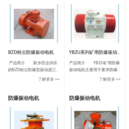
《全国工业产品生产许可
运行可靠，安装调试方便等
适用于船舶及海洋工程中，
体，绕组及绝缘具有良好的
40.75220160φ26YBZD-20-
应用于轻工、纺织、化工、
Φ1411222016018348327YBZH112-
的料仓：无论料仓形式如
证》。本产品具有技术含量
优点，可作为振动料斗、震
温度组别为T1 、T2、T3和
电气、机械、防潮性能及热
41.1220160φ26YBZD-30-
石油、冶金、机床、水泵等
5-
何，均应在仓内敷设振打
高、激振力并可调节，使用
动筛、圆振筛、震动给料
T4 组的IIB 类爆炸性气 体混
稳定性。 电动机转子采用铸
41.5260180φ29YBZD-50-
行业。注：1.图为B3型图
4514200.250.993801801104-
板，BZF型装置应焊接在振打
维修方便，耐振力强，使用
机、震动输送机的振动源，
合物存在的环境，是理想的
铝结构，转子经动平衡核
42.2320200φ33 YBZD防爆
样，机座带底脚，端盖上无
Φ1411222016018348327YBZH125-
板上。5、溜槽：BZF型装置
寿命长，启动迅速，停车平
其防爆性能符合GB3836.2-
动力设备。YB3-H系列船用
验，电动机运转平稳、振动
型振动电机的维修与保养保
凸缘。 2.H80-90无吊环。
16-
应焊接在溜槽易粘、堵料部
稳，全封闭结构等特点，并
2000《爆炸性气体环境用电
隔爆型三相异步电动机型号
小、噪音低； 电动机定、转
养维护好振动电机是工作安
Note：1.The drawing is B3
21628501.12.53801801404-
位。6、圆锥型料仓：当安装
适用各种制动方式，如能耗
气设备——隔爆型“d”》。防
说明：电动机防爆标志代表
子冲片采用高导磁、低损耗
全、可靠，延长使用寿命的
type with frame but no
Φ1812522019020388340YBZH125-
部位直径大于1m时，请安装
制动，反接制动等。性能特
爆标志为ExdⅡBT4，使用于Ⅱ
的意义：电动机型号代表意
优质电工硅钢片，电动机损
BZD粉尘防爆振动电机
YBZU系列矿用防爆振动电机
保障。1.防爆型振动电机的轴
flange. 2.H80-90 have no
8-
两台。7、无论何种安装方
点1、与其它类型激振器相
类A、B级T1～T4组可燃性
义示例：YB3-H系列船用隔
耗低、效率高； 电动机轴承
承要定期（1000小时）用油
lifting bolts.
4814200.451.593801801404-
式，只要在料仓两侧安装BZF
产品简介 新乡宏达供应
产品简介 YBZU矿用防爆
比，它是将振动源与动力源
气体或蒸汽与空气形成的爆
爆型三相异步电动机工作环
选用电动机专用低振动、低
枪向轴承室注壳牌爱万利EP2
Φ1812522019020388340YBZH125-
型装置，应保证水平高度相
的BZD粉尘防爆型振动源三
振动电机主要用于要求防爆
合为一体的新型隔爆型激震
炸性混合物的场所。
境：1．高环境空气温度随季
噪声轴承，轴承结构为内、
高温润滑脂，每个轴承注量
10-
差50—100mm. 防爆仓壁振
相异步电动机，简称BZD粉
的振动给料机、振动水平输
源，电机允许满压直接启
了解更多 >>
了解更多 >>
节而变化，但不超过45℃。
外盖式，并在非轴伸端采用
为5-10cc。不准乱用其它牌
41014200.551.733801801404-
动器技术参数：以仓槽壁厚
尘防爆振动电机，防爆安全
送机、振动直线筛、高效重
动。具有结构紧凑，易维
2．低环境空气温度
挡圈固定，有效地防止电动
号的润滑脂。2.该机在累计运
Φ1812522019020388340YBZH125-
（毫米）分型号型号厚（毫
性能符合GB3836.1-
型筛、琴弦筛、防闭塞装
护，激振力大并可调，产品
为-20℃。3．环境空气大相
机转子的轴向窜动； 电动机
行达5000小时后应拆卸检修
2.5-
米）激振力（牛顿）功率
2010《爆炸性气体环境用电
防爆振动电机
置，振动放矿机、调速式电
防爆振动电机
成本低，能耗小，可通用
对湿度为95%，并有凝露。
风扇、风罩：电动机采用防
保养，并对轴承及轴承盖进
639500.20.843801801404-
（千瓦）外形尺寸（长宽
气设备 第1部分：通用要求》
机振动给料机、双向振动筛
化，标准化的特点。2、振动
产品名称：YB3-H系列船用
静电塑料风扇，其转动惯量
行清洗同时检查轴承，更换
Φ1812522019020388340YBZH125-
高）毫米重量(公斤)BZF-63-
及GB12476.1-2010《可燃性
等振动机械。性能特点
电机底座均用QT450球墨铸
隔爆型三相异步电动机主要
小、损耗低，噪声小，全系
磨损严重的轴承，然后填充
5-
625000.25280X250X27021BZF-
粉尘环境用电气设备 第1部
防爆振动电机与其它类型激
铁铸造而成，端盖、内档接
参数：功率范围：0.75～
列风扇与轴采用自卡联接、
油量为空间体积1/3-1/2的润
659500.41.683801801404-
86-
分：用外壳和表面温度保护
振器相比，它是将振动源与
线盒、接线盖采用HT250铸
315kW;机座号：80～355；
运行可靠、安装简便。风罩
滑脂。3.该机库存半年以上，