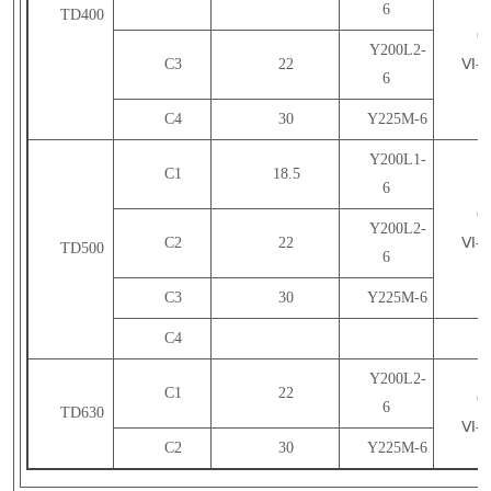
6
TD400
65
Y200L2-
C3
22
Ⅵ-3
6
C4
30
Y225M-6
Y200L1-
C1
18.5
6
65
Y200L2-
C2
22
Ⅵ-3
TD500
6
C3
30
Y225M-6
C4
Y200L2-
C1
22
65
6
TD630
Ⅵ-3
C2
30
Y225M-6