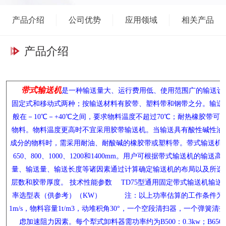
产品介绍
公司优势
应用领域
相关产品
产品介绍
带式输送机
是一种输送量大、运行费用低、使用范围广的输送设
固定式和移动式两种；按输送材料有胶带、塑料带和钢带之分。输送
般在－10℃－+40℃之间，要求物料温度不超过70℃；耐热橡胶带可输
物料。物料温度更高时不宜采用胶带输送机。当输送具有酸性碱性油
成分的物料时，需采用耐油、耐酸碱的橡胶带或塑料带。带式输送机的
650、800、1000、1200和1400mm。用户可根据带式输送机的输
量、输送量、输送长度等诸因素通过计算确定输送机的布局以及所选
层数和胶带厚度。 技术性能参数 TD75型通用固定带式输送机输送
率选型表（供参考）（KW） 注：以上功率估算的工作条件为
1m/s，物料容量1t/m3，动堆积角30°，一个空段清扫器，一个弹簧
虑加速阻力因素。每个犁式卸料器需功率约为B500：0.3kw；B650：0.