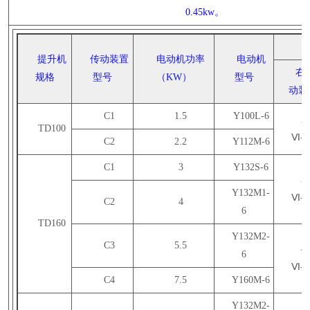
0.45kw。
提升机
传动装置
电动机功率
电动机
右
规格
型号
（KW）
型号
动装
C1
1.5
Y100L-6
25
TD100
Ⅵ-3
C2
2.2
Y112M-6
C1
3
Y132S-6
35
Y132M1-
Ⅵ-3
C2
4
6
TD160
Y132M2-
C3
5.5
40
6
Ⅵ-3
C4
7.5
Y160M-6
Y132M2-