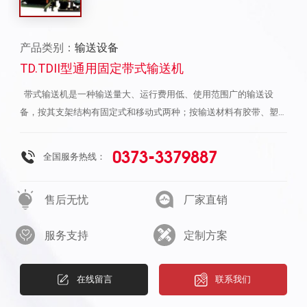
产品类别：
输送设备
TD.TDII型通用固定带式输送机
带式输送机是一种输送量大、运行费用低、使用范围广的输送设备，按其支架结构有固定式和移动式两种；按输送材料有胶带、塑料带和钢带之分。输送机的工作环境温度一般在－10℃－+40℃之间，要求物料温度不超过70℃；耐热橡胶带可输送120℃以下的高温物料。物料温度更高时不宜采用胶带输送机。当输送具有酸性碱性油类物质和有机溶剂等成分的物料时，需采用耐油、耐酸碱的橡胶带或塑料带。带式输送机的带宽有六种：500、650、800、1000、1200和1400mm。用户可根据带式输送机的输送高度，物料的种类、容量、输送量、输送长度等诸因素通过计算确定输送机的布局以及所选用的胶带宽度、帆布层数和胶带厚度。 技术性能参数 TD75型通用固定带式输送机输送能力表 带式输送机功率选型表（供参考）（KW） 注：以上功率估算的工作条件为正常湿度，水平带速1m/s，物料容量1t/m3，动堆积角30°，一个空段清扫器，一个弹簧清扫器和一个导料槽并考虑加速阻力因素。每个犁式卸料器需功率约为B500：0.3kw；B650：0.35kw；B800：0.45kw。 提升机规格 传动装置型号 电动机功率（KW） 电动机型号 ZQ减速机型号 右装传动装置 左装传动装置 TD100 C1 1.5 Y100L-6 250-Ⅵ-3Z 250-Ⅵ-4Z C2 2.2 Y112M-6 TD160 C1 3 Y132S-6 350-Ⅵ-3Z 350-Ⅵ-4Z C2 4 Y132M1-6 C3 5.5 Y132M2-6 400-Ⅵ-3Z 400-Ⅵ-4Z C4 7.5 Y160M-6 TD250 C1 5.5 Y132M2-6 400-Ⅵ-3Z 400-Ⅵ-4Z C2 7.5 Y160M-6 C3 11 Y160L-6 500-Ⅵ-3Z 500-Ⅵ-4Z C4 15 Y180L-6 TD315 C1 7.5 Y160M-6 400-Ⅵ-3Z 400-Ⅵ-4Z C2 11 Y160L-6 500-Ⅵ-3Z 500-Ⅵ-4Z C3 15 Y180L-6 C4 18.5 Y200L1-6 650-Ⅵ-3Z 650-Ⅵ-4Z TD400 C1
0373-3379887
全国服务热线：
售后无忧
厂家直销
服务支持
定制方案
在线留言
联系我们