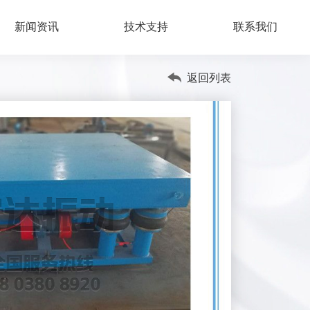
新闻资讯
技术支持
联系我们
返回列表