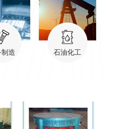
备制造
石油化工