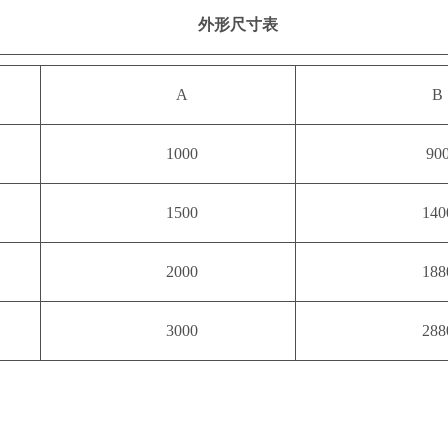
外形尺寸表
A
B
1000
90
1500
140
2000
188
3000
288