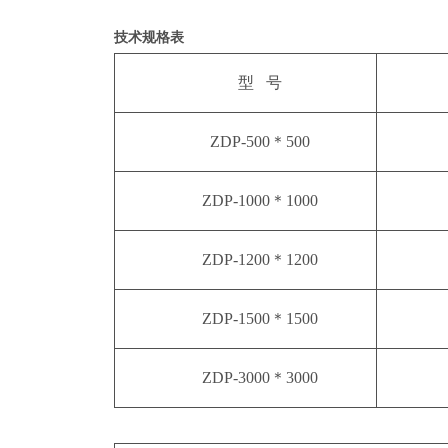
技术规格表
型 号
ZDP-500＊500
ZDP-1000＊1000
ZDP-1200＊1200
ZDP-1500＊1500
ZDP-3000＊3000