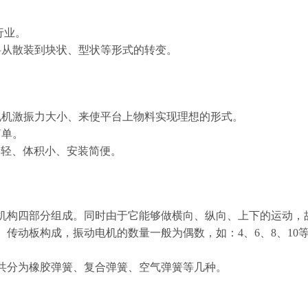
0800ZDP-
与调整1.该机进行安装时，
行业。
料从散装到块状、型状等形式的转变。
.地角基础螺栓拧紧，不得
台紧固螺丝，均不得松
试车，在空载试车无异
电机激振力大小、来使平台上物料实现理想的形式。
整振幅，可先通过变频
简单。
减振幅，也可通过机械
量轻、体积小、安装简便。
偏心块锁紧螺丝松开，
变激振力大小从而调整
器详细见各自使用说明
震机构四部分组成。同时由于它能够做横向、纵向、上下的运
装为同向运转；卧式装
、传动板构成，振动电机的数量一般为偶数，如：4、6、8、10
后，要装好防护罩，确
共分为橡胶弹簧、复合弹簧、空气弹簧等几种。
螺丝，检查带负荷的箱
动损坏台面。