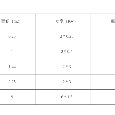
面积（m2）
功率（Kw）
振
0.25
2＊0.25
1
2＊0.4
1.44
2＊3
2.25
2＊3
9
6＊1.5