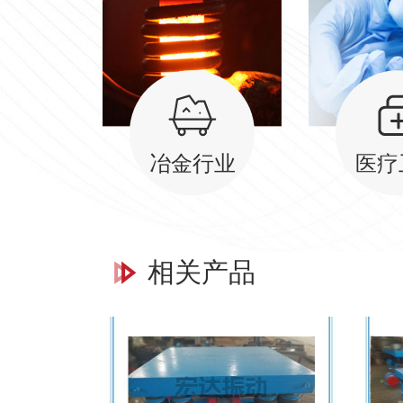
冶金行业
医疗
相关产品