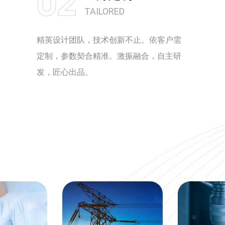
02
TAILORED
精英设计团队，技术创新不止。依客户需
定制，参数契合精准。激振融合，自主研
发，匠心出品。