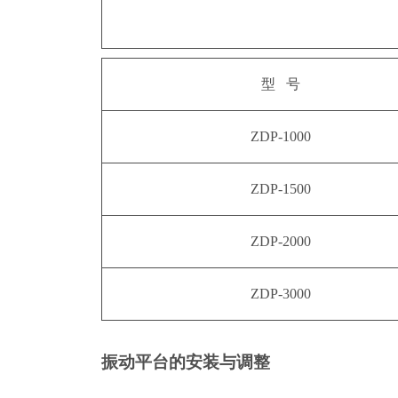
型 号
ZDP-1000
ZDP-1500
ZDP-2000
ZDP-3000
振动平台的安装与调整