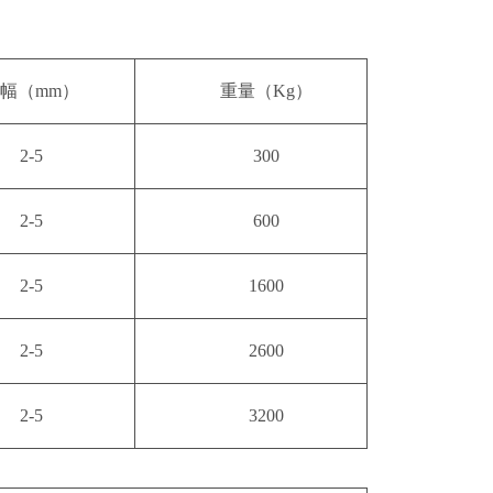
幅（mm）
重量（Kg）
2-5
300
2-5
600
2-5
1600
2-5
2600
2-5
3200