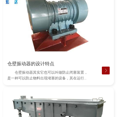
牢固 仓壁振动器初次安装时由于螺母与地脚底
24022002400500650214025201510GZG240-
定激振块和可调激振块，一般内侧为固定激振块，
为选择的振动电机激振力必须要高出设备总重量
座平面间的磨合，需将地脚上的螺母必须加弹垫然
27024002700500720244027901680 吊式封闭型
外侧为可调激振块。调节同轴端两块偏心块的夹
30%，而不能二者对等，否则就会形成小马拉大车
后再牢牢紧固多次拧紧，之后需要每天紧固一次三
给料机技术参数型号 给料量(t/h)大给料粒度
角，可以从零至调节振动电机的激振力；立式振动
现象，极易造成振动电机过载损坏。
周后每周检查紧固一次。 2.调试时激振力按需
电机采用两块偏心块作为激振块，两轴端各一块，
求调整 仓壁振动器连通电源后观察振动电机偏
上轴端为固定偏心块，下轴端为可调偏心块。在上
心块转动方向是否为同一个方向相同的角度，同时
下偏心块的外侧各装有一组附加块，通过调节附加
调试查看振动电机激振力是否达到破拱效果所需求
块的数量，可以分级调节电机的激振力。4、工作
的值数，如果不符只需将两侧偏心块应同方向转动
原理激振块在转动时产生惯性激振力，该力是空间
到所需要的激振力示值线即可。 3.初次运行时
回转力，其幅值为FmFm=mrω2其中m——激振块
注意有无异响 仓壁振动器振动电机激振力调整
质量。r——激振块质心与回转轴心的距离ω——电动
无误后方可启动设备，启动后注意整个设备运行过
激振器旋转角频率惯性力经过电动激振器轴承传递
仓壁振动器的设计特点
程中有无异常声响，如有异常声响需要立即停机排
给振动机械，就是该振动机械产生振动的激振力。
除问题解决后才能再次启动设备。 4.调试期内
仓壁振动器其实它也可以叫做防止闭塞装置，
侧板振动电机的特点：1、合理的安装方式，减轻
注意电机运作情况 仓壁振动器初次运行100小
是一种可以防止物料出现堵塞的设备，其在运行过
了振动机械的整体重量。2、减少了中间传动结
时内为运行调试期，在此期间需要注意振动电机的
程中可以非常好地减少物料的堵塞情况，使其能均
构、可大大降低振动机械的能耗，节约电能。3、
工作情况有无异常发生，同时注意查看地脚螺栓是
匀地产生振动，从而被输送到指定的地方，因而非
因利用平稳的回转产生振动，噪声低。4、只需调
否紧固，以免地脚因电机振动产生的冲击力产生松
常实用。 1、仓壁振动器在安装的过程中要注
节偏心块夹角，就可无级调整激振力大小。5、多
动现象造成损失。 以上就是小编为您介绍的仓
意安装顺序。如果想要获得良好的效果，可以选用
机组合成各种振动形式，以满足各种作业要求。
壁振动器如何安装调试了，如果您还有其他问题可
多台振动电机，也可以直接直接将该振动器和料仓
6、简化了振动机械设计程序，使结构更趋合理。
点击在线客服解答.
当中的活化器连到一起。当然，安装两台振动电机
7、安装维护方便、使用可靠寿命长。