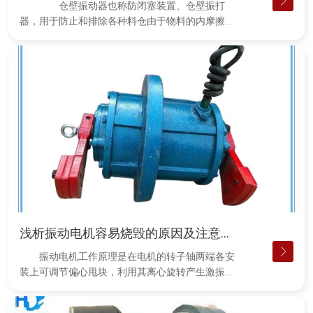
如淀粉，药粉，奶粉之类的物料时。可选择超声波
仓壁振动器也称防闭塞装置、仓壁振打
纹或断裂现象。 (5)直线振动筛振动参数异常，
振动筛，超声波振动筛可以去除筛网上的静电。解
器，用于防止和排除各种料仓由于物料的内摩擦、
前后左右4个方向4点振幅超过相差2mm，运动轨
决强吸附性、易团聚、高静电、等静电筛分难题，
潮解、带电、成分偏析等原因引起的“堵塞”、“塔
迹有椭圆、扭振现象。 (6)横梁积料严重，横梁
让您不再受静电的干扰。 摆脱静电干扰可以提
拱”现象;仓壁振动器也称防闭塞装置、仓壁振打器
无弹性，导致横梁在连续反复应力作用下发生开裂
高筛分效率，工作顺利，希望这些办法能够有所帮
亦可用于清除各种仓壁、管道粘结物料，还可作为
或断裂。 (7)横梁磨损严重断裂。长时间对磨损
助。
振动给料机、振动输送机、振动漏斗、振动溜槽的
严重的横梁未更换，导致横梁开裂或断裂。
振动源等。仓壁振动器也称防闭塞装置、仓壁振打
器广泛应用于矿山、冶金、化工、建材、机械等各
行各业中。 仓壁振动器选用时应根据料仓形状
及物料特性，选择不同振动力的振动器。如圆锥形
料仓因其表面刚度较大，可适当选择振动力偏大
的，棱锥形仓料可适当偏小，如单台效果不太好，
可选两台或多台组装，或直接将仓壁振动器也称仓
壁振打器与料仓内活化器连接，以提高使用效
果。 仓壁振动器安装位置一般位于料仓锥体高
浅析振动电机容易烧毁的原因及注意事项
度1/4或小于1/4处。如安装两台以上，可在对称面
的不同高度安装，对于木制或混凝土料仓，可在仓
振动电机工作原理是在电机的转子轴两端各安
壁加装振动板以传递振动力，活化物料。
装上可调节偏心甩块，利用其离心旋转产生激振
力，从而带给振动机械振动力。由于振动电机构造
简单，安装使用方便，且不需要加工传动装置等优