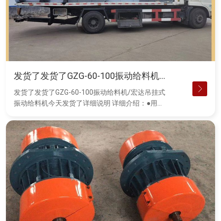
发货了发货了GZG-60-100振动给料机/宏达吊挂式振动给料机今天发货了
发货了发货了GZG-60-100振动给料机/宏达吊挂式
振动给料机今天发货了详细说明 详细介绍：●用途
及特点GZG系列振动给料机广泛用于冶金、矿山、
煤炭、建材、轻工、化工、电力、粮食等行业。用
以把块状、颗粒状及粉状物料从料仓或漏斗中均匀
连续或定量地送到受料装置中去。具有体积小、重
量轻、结构简单、安装使用、维修方便、能耗低、
效率高、运行平稳、噪音低等特点。 ●型号及其含
义●结构：其结构如图一、二所示：主要有：1、减
振器；2、槽体；3、振动电机三部分组成，给料机
采用两台同一规格的振动电机为激振源。●选型说
明：1、给料量确定：本系列振动给料机能力，是