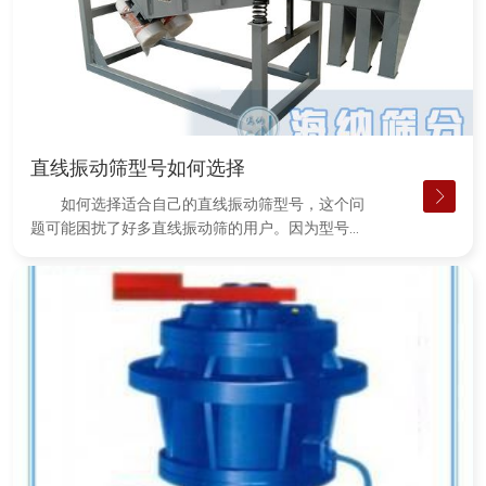
力为仓壁振动器的额定激振力F，不同夹角时的激
振力不同。 仓壁振动器要特别注意：调整激振
力时，要将振动电机两端出轴上的可调偏心块向同
一个方向调整为相同的角度。 仓壁振动器激振
力的调整步骤： 1、拆除防护罩; 2、旋松外
侧偏心块加紧螺栓; 3、两侧偏心块应同方向转
动，使轴上刻线对准偏心块上激振力示值线至需要
直线振动筛型号如何选择
的激振力值处，并检查两端是否为相同的角度。
如何选择适合自己的直线振动筛型号，这个问
题可能困扰了好多直线振动筛的用户。因为型号选
择大了，或者选择小了，都会对用户造成不必要的
损失。 直线振动筛准确的选型需要知道以下几
个方面： 1、物料名称及特性 一般直线振
动筛厂家在长期的生产销售过程中，都会根据经验
总结一些物料较为适用的机型，所以用户提供物料
名称非常必要，可以大大减小选型的难度。确定物
料的物理特性。比如物料颗粒的大小，物料的比
重，是不是有粘性，有没有潮湿性。物料的物理特
性会直接影响筛分的效果。 2、使用目的
使用设备的目的也对选型有着重要的影响，比如目