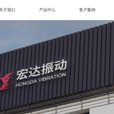
关于我们
产品中心
客户案例