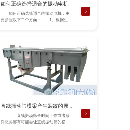
如何正确选择适合的振动电机
如何正确选择适合的振动电机，主
要参照以下二个方面： 1、根据生产
要求、振动筛种类，确定需要的电机振
次n(r/min)及双振幅S(mm)。 1)六级振
动电机(n=980r/min)，(S=8-12mm)适
用于多层振动筛、圆振筛、长距离输送
机。 2)四级振动电机(n=1460r/min)，
(S=4-8mm)适用于轻型直线筛分机、给
料机。 3)二级振动电机
(n=2870r/min)，(S=2-4mm)适用于高
频振动筛、振实台、料仓防闭塞。 振动
电机的特点是转速越低，振幅越高，振
动电机每转一圈，物料在筛面被抛起一
次，沿抛物线呈固定轨迹向前或上下跳
动，使物料得到筛分或者振实处
直线振动筛横梁产生裂纹的原因
理。 2、其次确定需要的激振力。振
动电机的型号标示，比如：XV 20-6 其
直线振动筛长时间工作或者条
中XV表示型号(型号不同，电机安装中
件恶劣都有可能会让直线振动筛的横梁
心孔距也不尽相同)，20表示激振力20
产生裂纹或者断裂，很大地影响了正常