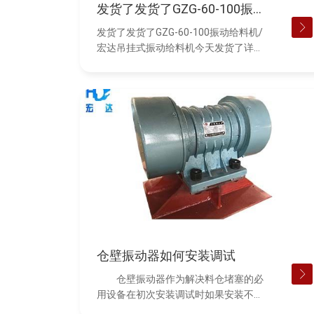
发货了发货了GZG-60-100振动给料机/宏达吊挂式振动给料机今天发货了
发货了发货了GZG-60-100振动给料机/
宏达吊挂式振动给料机今天发货了详细
说明 详细介绍：●用途及特点GZG系列
振动给料机广泛用于冶金、矿山、煤
炭、建材、轻工、化工、电力、粮食等
行业。用以把块状、颗粒状及粉状物料
从料仓或漏斗中均匀连续或定量地送到
受料装置中去。具有体积小、重量轻、
结构简单、安装使用、维修方便、能耗
低、效率高、运行平稳、噪音低等特
点。 ●型号及其含义●结构：其结构如图
一、二所示：主要有：1、减振器；2、
槽体；3、振动电机三部分组成，给料机
采用两台同一规格的振动电机为激振
源。●选型说明：1、给料量确定：本系
仓壁振动器如何安装调试
列振动给料机能力，是以堆比重为
1.6t/m3、槽体水平，且电机激振力为
仓壁振动器作为解决料仓堵塞的必
95%为标准计算而来的，当实际物料的
用设备在初次安装调试时如果安装不对
堆比重大于或小于1.6t/m3时，或者电
很容易造成破拱效果不佳甚至操作设备