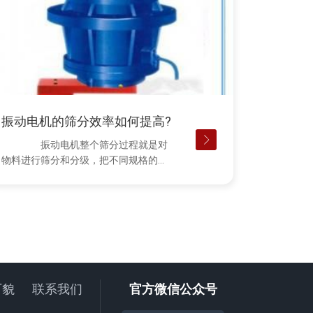
会加速横梁产生开裂现象，很大地缩短
了能引起普通电机烧毁的缺相、过载、
横梁的使用寿命。 (3)直线振动筛横
过流、短路等原因外，能引起振动电机
梁质量、结构设计不合理。直线振动筛
烧毁的主要因素还有如下几种情
横梁所用板材太薄，弹性模量小，焊接
况： 1、地脚固定螺栓的松动。振动
质量差，偏离振动筛中面，横梁与侧
电机在工作中产生的振动力会使地脚固
板、横梁与纵梁连接过程中发现不对
定螺栓容易松动，牵一发而动全机，地
中、扭曲等现象，也会降低横梁的使用
脚螺栓松动，除了会引起地脚板断裂，
寿命，导致横梁提前开裂或者断裂。横
还会引起其它部件紧固螺栓的松动，从
振动电机的筛分效率如何提高?
梁设计不合理。 横梁与纵梁连接耳
而烧毁电机。 2、外接电缆磨损。振
板采用铆接形式。在振动筛运行过程
动电机用户使用的外接电缆只能大于等
振动电机整个筛分过程就是对
中，横梁连接纵梁耳板一旦松动，由于
于振动电机上配置的电缆平方数，自然
物料进行筛分和分级，把不同规格的物
横梁两端与振动筛侧板连接，所需新铆
悬垂，注意不能与物体或绑线产生振动
料分为筛上物和筛下物，既要筛分效率
钉无法送入铆接处，因此检修作业人员
摩擦，以防造成电缆胶皮破损而引起电
高，相对处理量也要达到要求，同时对
很难再次对耳板进行铆接，相对应采用
线短路。 3、轴承抱死。振动电机轴
物料也起到输送作用。振动筛在对物料
的方法只能是焊接，无形之中加大了横
承在规定的时间内补充加注高温油脂，
进行筛分时，会有各种原因，使那些小
梁与纵梁连接耳板处的焊接应力，提高
否则会引起轴承缺失润滑而发生抱死造
于网孔的物料无法顺利通过振动筛筛
了横梁开裂的概率。 (4)直线振动筛
成电机扫堂线包烧毁。
孔，只有小部分细物料可以通过筛孔排
在运行过程中，入料不均匀，使振动筛
出来，其它小于振动筛筛孔的物料则混
发现偏振现象。长时间的设备运转，使
在那些大于筛孔的物料中(即筛上物)排
厂貌
联系我们
官方微信公众号
得横梁应力集中处容易产生裂纹或断裂
出去。 针对振动电机分设备来讲，